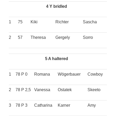
4 Y bridled
1
75
Kiki
Richter
Sascha
2
57
Theresa
Gergely
Sorro
5 A haltered
1
78 P 0
Romana
Wögerbauer
Cowboy
2
78 P 2,5
Vanessa
Ostatek
Skeeto
3
78 P 3
Catharina
Karner
Amy