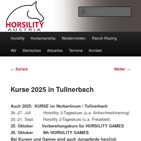
Such
Horsility – Horsemanship
Hauptmenü
Horsility
Horsemanship
Westernreiten
Ranch Roping
Zum
Zum
Wir
Stielisches
Aktuelles
Termine
Kontakt
Inhalt
sekundären
wechseln
Inhalt
Beitragsnavigation
←
Zurück
Weiter
→
wechseln
Kurse 2025 in Tullnerbach
Auch 2025: KURSE im Norbertinum / Tullnerbach
26.-27. Juli Horsiility 2-Tageskurs (u.a. Antischrecktraining)
20.-21. Sept. Horsility 2-Tageskurs (u.a. Freiarbeit)
25. Oktober Vorbereitungskurs für HORSILITY GAMES
26. Oktober 9th HORSILITY GAMES
Bei Kursen und Games sind auch Jungpferde herzlich