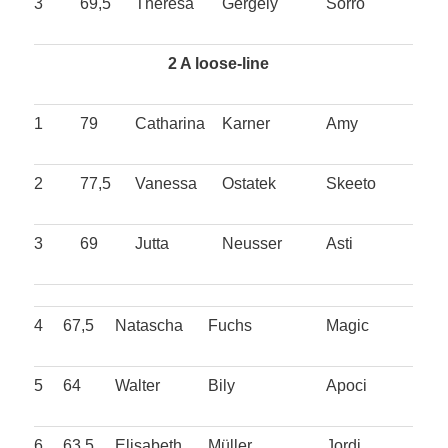
3
69,5
Theresa
Gergely
Sorro
2 A loose-line
1
79
Catharina
Karner
Amy
2
77,5
Vanessa
Ostatek
Skeeto
3
69
Jutta
Neusser
Asti
4
67,5
Natascha
Fuchs
Magic
5
64
Walter
Bily
Apoci
6
63,5
Elisabeth
Müller
Jordi