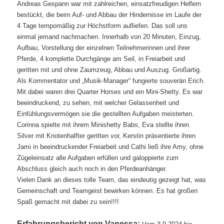
Andreas Gespann war mit zahlreichen, einsatzfreudigen Helfern
bestückt, die beim Auf- und Abbau der Hindernisse im Laufe der
4 Tage tempomäßig zur Höchstform aufliefen. Das soll uns
einmal jemand nachmachen. Innerhalb von 20 Minuten, Einzug,
Aufbau, Vorstellung der einzelnen Teilnehmerinnen und ihrer
Pferde, 4 komplette Durchgänge am Seil, in Freiarbeit und
geritten mit und ohne Zaumzeug, Abbau und Auszug. Großartig.
Als Kommentator und „Musik-Manager“ fungierte souverän Erich.
Mit dabei waren drei Quarter Horses und ein Mini-Shetty. Es war
beeindruckend, zu sehen, mit welcher Gelassenheit und
Einfühlungsvermögen sie die gestellten Aufgaben meisterten.
Corinna spielte mit ihrem Minishetty Babs, Eva stellte ihren
Silver mit Knotenhalfter geritten vor, Kerstin präsentierte ihren
Jami in beeindruckender Freiarbeit und Cathi ließ ihre Amy, ohne
Zügeleinsatz alle Aufgaben erfüllen und galoppierte zum
Abschluss gleich auch noch in den Pferdeanhänger.
Vielen Dank an dieses tolle Team, das eindeutig gezeigt hat, was
Gemeinschaft und Teamgeist bewirken können. Es hat großen
Spaß gemacht mit dabei zu sein!!!!
Erfahrungsbericht von Vanessa: