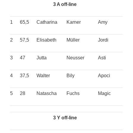
3 A off-line
1
65,5
Catharina
Karner
Amy
2
57,5
Elisabeth
Müller
Jordi
3
47
Jutta
Neusser
Asti
4
37,5
Walter
Bily
Apoci
5
28
Natascha
Fuchs
Magic
3 Y off-line