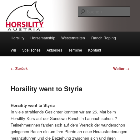
Such
Horsility – Horsemanship
Hauptmenü
Horsility
Horsemanship
Westernreiten
Ranch Roping
Zum
Zum
Wir
Stielisches
Aktuelles
Termine
Kontakt
Inhalt
sekundären
wechseln
Inhalt
Beitragsnavigation
←
Zurück
Weiter
→
wechseln
Horsility went to Styria
Horsility went to Styria
In viele strahlende Gesichter konnten wir am 25. Mai beim
Horsility-Kurs auf der Sundown Ranch in Lannach sehen. 7
Teilnehmerinnen fanden sich auf dem Viereck der wunderschön
gelegenen Ranch ein um ihre Pferde an neue Herausforderungen
heranzuführen und die Beziehung zwischen sich und ihren