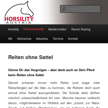
Such
Horsility – Horsemanship
Hauptmenü
Horsemanship
Horsility
Westernreiten
Ranch Roping
Zum
Zum
Wir
Stielisches
Aktuelles
Termine
Kontakt
Inhalt
sekundären
wechseln
Inhalt
Reiten ohne Sattel
wechseln
Gönne Dir das Vergnügen – aber denk auch an Dein Pferd
beim Reiten ohne Sattel
Derzeit scheinen immer mehr Reiter (und sogar viele
Reitanfänger) auf die Idee zu kommen, die Reiterei doch auch
einmal ohne Sattel auszuprobieren. Die Gründe dafür dürften
ziemlich unterschiedlichster Art sein. Manche träumen vielleicht
davon, möglicherweise im Hinblick auf den „zurück zur Natur-
Trend“, auf bloßem Pferderücken „wie ein Indianer“ durch die