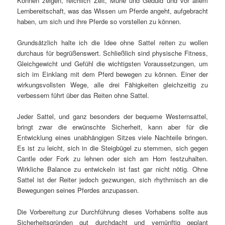
Können zeigen, reichlich Zeit, Mühe und Geduld und vor allem
Lernbereitschaft, was das Wissen um Pferde angeht, aufgebracht
haben, um sich und ihre Pferde so vorstellen zu können.
Grundsätzlich halte ich die Idee ohne Sattel reiten zu wollen
durchaus für begrüßenswert. Schließlich sind physische Fitness,
Gleichgewicht und Gefühl die wichtigsten Voraussetzungen, um
sich im Einklang mit dem Pferd bewegen zu können. Einer der
wirkungsvollsten Wege, alle drei Fähigkeiten gleichzeitig zu
verbessern führt über das Reiten ohne Sattel.
Jeder Sattel, und ganz besonders der bequeme Westernsattel,
bringt zwar die erwünschte Sicherheit, kann aber für die
Entwicklung eines unabhängigen Sitzes viele Nachteile bringen.
Es ist zu leicht, sich in die Steigbügel zu stemmen, sich gegen
Cantle oder Fork zu lehnen oder sich am Horn festzuhalten.
Wirkliche Balance zu entwickeln ist fast gar nicht nötig. Ohne
Sattel ist der Reiter jedoch gezwungen, sich rhythmisch an die
Bewegungen seines Pferdes anzupassen.
Die Vorbereitung zur Durchführung dieses Vorhabens sollte aus
Sicherheitsgründen gut durchdacht und vernünftig geplant