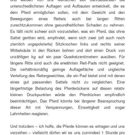
unterschiedlichsten Auflagen und Aufbauten entwickelt, die es
dem Pferd ermöglichen sollen, mit dem Gewicht und den
Bewegungen eines Reiters auch bei langen Ritten
zurechtzukommen ohne gesundheitlichen Schaden zu nehmen.
Es fällt nicht schwer sich vorzustellen, was ein Pferd, das ohne
Sattel geritten wird, empfindet, wenn sich zwei (oft auch noch
ziemlich ungepolsterte) Sitzknochen links und rechts seiner
Wirbelsäule in den Rücken bohren und dort einen Druck von
unzähligen kg auf ein paar Quadratzentimetern ausüben. Für
längere Ritte sind auch die erwähnten Reit-Pads nicht geeignet.
Die verhältnismäßig geringe Auflagefläche und ungleiche
Verteilung des Reitergewichtes, die ein Pad bietet sind mit denen
eines gut passenden Sattels nicht zu vergleichen. Eine
längerfristige Belastung des Pferderückens auf diesen relativ
kleinen Druckpunkten würde den Pferdrücken empfindlich
beeinträchtigen. Das Pferd könnte bei längerer Beanspruchung
dieser Art mit Verspannungen, Einseitigkeit und sogar
Lahmheiten reagieren.
Und trotzdem – ich hoffe, die Pferde können es ertragen und uns
verzeihen – vielleicht dürfen wir es uns zumindest 1 Stunde pro