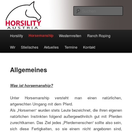
Such
Horsility – Horsemanship
Hauptmenü
Horsemanship
Horsility
Westernreiten
Ranch Roping
Zum
Zum
Wir
Stielisches
Aktuelles
Termine
Kontakt
Inhalt
sekundären
wechseln
Inhalt
Allgemeines
wechseln
Was ist horsemanship?
Unter Horsemanship versteht man einen natürlichen,
artgerechten Umgang mit dem Pferd.
Als „Horsemen“ wurden stets Leute bezeichnet, die ihren eigenen
natürlichen Instinkten folgend außergewöhnlich gut mit Pferden
zurechtkamen. Das Ziel jedes „Pferdemenschen“ sollte also sein,
sich diese Fertigkeiten, so sie einem nicht angeboren sind,