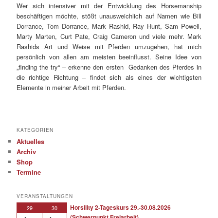
Wer sich intensiver mit der Entwicklung des Horsemanship
beschäftigen möchte, stößt unausweichlich auf Namen wie Bill
Dorrance, Tom Dorrance, Mark Rashid, Ray Hunt, Sam Powell,
Marty Marten, Curt Pate, Craig Cameron und viele mehr. Mark
Rashids Art und Weise mit Pferden umzugehen, hat mich
persönlich von allen am meisten beeinflusst. Seine Idee von
„finding the try“ – erkenne den ersten Gedanken des Pferdes in
die richtige Richtung – findet sich als eines der wichtigsten
Elemente in meiner Arbeit mit Pferden.
KATEGORIEN
Aktuelles
Archiv
Shop
Termine
VERANSTALTUNGEN
Horsility 2-Tageskurs 29.-30.08.2026
29
30
(Schwerpunkt Freiarbeit)