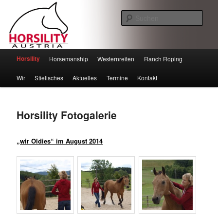
Such
Horsility – Horsemanship
Hauptmenü
Horsility
Horsemanship
Westernreiten
Ranch Roping
Zum
Zum
Wir
Stielisches
Aktuelles
Termine
Kontakt
Inhalt
sekundären
wechseln
Inhalt
Horsility Fotogalerie
wechseln
„wir Oldies“ im August 2014