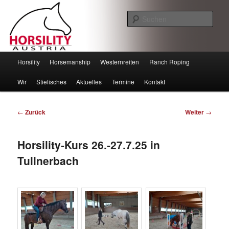
Such
Horsility – Horsemanship
Hauptmenü
Horsility
Horsemanship
Westernreiten
Ranch Roping
Zum
Zum
Wir
Stielisches
Aktuelles
Termine
Kontakt
Inhalt
sekundären
wechseln
Inhalt
Beitragsnavigation
←
Zurück
Weiter
→
wechseln
Horsility-Kurs 26.-27.7.25 in
Tullnerbach