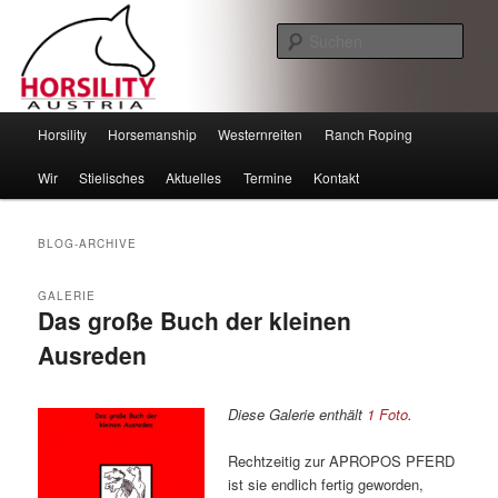
Such
Horsility – Horsemanship
Hauptmenü
Horsility
Horsemanship
Westernreiten
Ranch Roping
Zum
Zum
Wir
Stielisches
Aktuelles
Termine
Kontakt
Inhalt
sekundären
wechseln
Inhalt
BLOG-ARCHIVE
wechseln
GALERIE
Das große Buch der kleinen
Ausreden
Diese Galerie enthält
1 Foto
.
Rechtzeitig zur APROPOS PFERD
ist sie endlich fertig geworden,