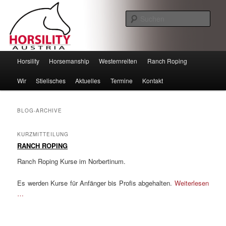
Such
Horsility – Horsemanship
Hauptmenü
Horsility
Horsemanship
Westernreiten
Ranch Roping
Zum
Zum
Wir
Stielisches
Aktuelles
Termine
Kontakt
Inhalt
sekundären
wechseln
Inhalt
BLOG-ARCHIVE
wechseln
KURZMITTEILUNG
RANCH ROPING
Ranch Roping Kurse im Norbertinum.
Es werden Kurse für Anfänger bis Profis abgehalten.
Weiterlesen
…