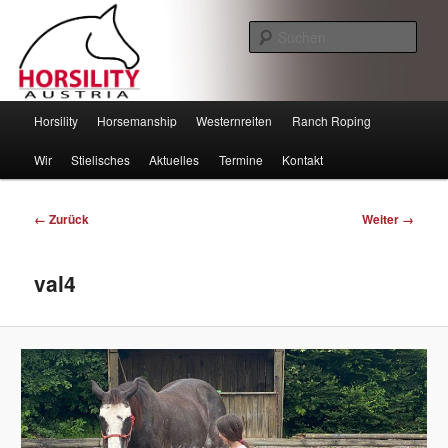
Such
Horsility – Horsemanship
Hauptmenü
Horsility
Horsemanship
Westernreiten
Ranch Roping
Zum
Zum
Wir
Stielisches
Aktuelles
Termine
Kontakt
Inhalt
sekundären
wechseln
Inhalt
Bilder-
← Zurück
Weiter →
Navigation
wechseln
val4