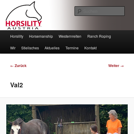
Such
Horsility – Horsemanship
Hauptmenü
Horsility
Horsemanship
Westernreiten
Ranch Roping
Zum
Zum
Wir
Stielisches
Aktuelles
Termine
Kontakt
Inhalt
sekundären
wechseln
Inhalt
Bilder-
← Zurück
Weiter →
Navigation
wechseln
Val2