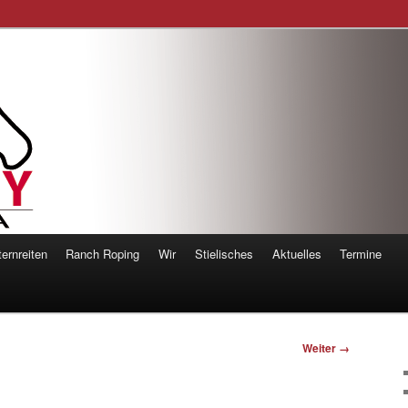
orsemanship
ernreiten
Ranch Roping
Wir
Stielisches
Aktuelles
Termine
Weiter →