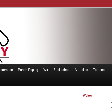
orsemanship
ernreiten
Ranch Roping
Wir
Stielisches
Aktuelles
Termine
Weiter →