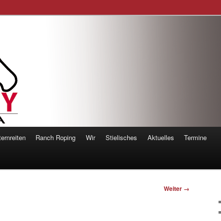
orsemanship
ernreiten
Ranch Roping
Wir
Stielisches
Aktuelles
Termine
Weiter →