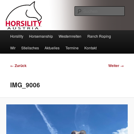
Such
Horsility – Horsemanship
Hauptmenü
Horsility
Horsemanship
Westernreiten
Ranch Roping
Zum
Zum
Wir
Stielisches
Aktuelles
Termine
Kontakt
Inhalt
sekundären
wechseln
Inhalt
Bilder-
← Zurück
Weiter →
Navigation
wechseln
IMG_9006