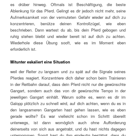
es drüber hinweg. Oftmals ist Beschäftigung, die beste
Ablenkung für das Pferd. Gelingt es dir jedoch nicht mehr, seine
Aufmerksamkeit von der vermuteten Gefahr wieder auf dich zu
konzentrieren, benütze deinen Kontrollzügel, wie eben
beschrieben. Dann wartest du ab, bis dein Pferd gebogen und
ruhig stehen bleibt und wieder bereit ist auf dich zu achten.
Wiederhole diese Übung sooft, wie es im Moment eben
erforderlich ist.
Mitunter eskaliert eine Situation
weil der Reiter zu langsam und zu spät auf die Signale seines
Pferdes reagiert. Konzentriere dich daher schon beim Trainieren
in der Reitbahn darauf, dass dein Pferd nicht nur die gewünschte
Gangart, sondern auch das von dir gewünschte Tempo in der
jeweiligen Gangart einhält. Warum sollte es, wenn es dir im
Galopp plötzlich zu schnell wird, auf dich achten, wenn du es in
den langsameren Gangarten hast gehen lassen, wie es eben
gerade wollte? Es war vielleicht schon im Schritt übereilt
unterwegs, ist dann womöglich auch ohne Aufforderung
deinerseits von sich aus angetrabt, und du hast nichts dagegen
unternommen. Somit hast du ihm eindeutig bestätigt, dass du