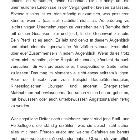
solltest du versuchen, deine Gedanken nicht ständig um die
unerfreulichen Erlebnisse in der Vergangenheit kreisen zu lassen.
Ebenso sinnlos ist es, sich ständig auszumalen, was passieren
könnte, wenn… (das soll natürlich nicht als Aufforderung zu
leichtsinnigen Unternehmungen zu verstehen sein!) Bemühe dich
mit deinen Gedanken hier und jetzt, in der Gegenwart zu sein.
Dein Pferd ist es auch. Es lebt und denkt in diesem Augenblick
und plant niemals irgendwelche Aktivitäten voraus. Freu dich
über euer Zusammensein in jedem Augenblick. Wenn du es trotz
allem nicht schaffst, deine Ängste abzubauen, könntest du auch
versuchen, dir von professioneller, therapeutischer Seite helfen
zu lassen. Das mag im Moment vielleicht etwas seltsam klingen.
Aber der Einsatz von zum Beispiel Bachblütentherapien,
Kinesiologischen Übungen und anderen Energetischen
Maßnahmen hat erwiesenermaßen schon vielen Leuten geholfen,
mit bewussten oder auch unterbewussten Angstzuständen fertig
zu werden.
Wer ängstliche Reiter noch unsicherer macht sind jene Stall- und
Reitkollegen, die ständig erzählen, was sie selbst nicht schon
alles mit ihren Pferden erlebt und welche Gefahren sie bereits
mehr oder weniger gut überstanden haben. Obwohl sie vermutlich