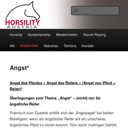
Such
Horsility – Horsemanship
Hauptmenü
Horsility
Horsemanship
Westernreiten
Ranch Roping
Zum
Zum
Stielisches
Wir
Aktuelles
Termine
Kontakt
Inhalt
sekundären
wechseln
Inhalt
Angst²
wechseln
Angst des Pferdes + Angst des Reiters = (Angst von Pferd +
Reiter)²
Überlegungen zum Thema „Angst“ – (nicht) nur für
ängstliche Reiter
Praktisch zum Quadrat erhöht sich der „Angstpegel“ bei beiden
Beteiligten, wenn ein ängstlicher Reiter auf ein unsicheres,
ängstliches Pferd zu sitzen kommt. Vom leicht mulmigen Gefühl,