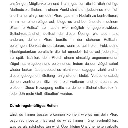
unzähligen Möglichkeiten und Trainingsstilen die für dich richtige
Methode zu finden. In einem Punkt sind sich jedoch so ziemlich
alle Trainer einig: um dein Pferd (auch im Notfall) zu kontrollieren,
nimm nur einen Zügel auf, biege es und bemühe dich, deinem
„Klammer-Reflex“ so rasch wie möglich entgegenzuwirken.
Selbstverständlich solltest du diese Übung, wie auch alle
anderen, deinem Pferd bereits in der sicheren Reitbahn
beibringen. Denkst du erst daran, wenn es auf freiem Feld, seine
Fluchtgedanken bereits in die Tat umsetzt, ist es auf jeden Fall
zu spät. Trainiere dein Pferd, einem einseitig angenommenen
Zügel nachzugeben und belohne es, indem du den Zügel sofort
wieder locker lässt, sobald es nicht mehr dagegen zieht und in
dieser gebogenen Stellung ruhig stehen bleibt. Versuche dabei,
deinen zentrierten Sitz nicht zu verlieren und entspannt zu
bleiben. Diese Bewegung sollte zu deinem Sicherheitsreflex in
jeder „Oh mein Gott-Situation“ werden.
Durch regelmäßiges Reiten
wirst du immer besser erkennen können, wie es um dein Pferd
psychisch bestellt ist und du wirst immer früher vorherfühlen,
was es als nächstes tun wird. Über kleine Unsicherheiten arbeite